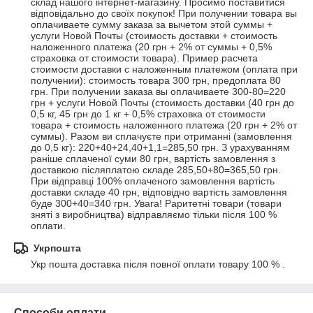
склад нашого інтернет-магазину. Просимо поставитися 
відповідально до своїх покупок! При получении товара вы 
оплачиваете сумму заказа за вычетом этой суммы + 
услуги Новой Почты (стоимость доставки + стоимость 
наложенного платежа (20 грн + 2% от суммы + 0,5% 
страховка от стоимости товара). Пример расчета 
стоимости доставки с наложенным платежом (оплата при 
получении): cтоимость товара 300 грн, предоплата 80 
грн. При получении заказа вы оплачиваете 300-80=220 
грн + услуги Новой Почты (стоимость доставки (40 грн до 
0,5 кг, 45 грн до 1 кг + 0,5% страховка от стоимости 
товара + стоимость наложенного платежа (20 грн + 2% от 
суммы). Разом ви сплачуєте при отриманні (замовлення 
до 0,5 кг): 220+40+24,40+1,1=285,50 грн. З урахуванням 
раніше сплаченої суми 80 грн, вартість замовлення з 
доставкою післяплатою складе 285,50+80=365,50 грн. 
При відправці 100% оплаченого замовлення вартість 
доставки складе 40 грн, відповідно вартість замовлення 
буде 300+40=340 грн. Увага! Раритетні товари (товари 
зняті з виробництва) відправляємо тільки після 100 % 
оплати.
Укрпошта
Укр пошта доставка після повної оплати товару 100 % .
Способи оплати