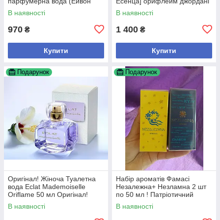
парфумерна вода (Ейвон
Есенца] орифлейм джордані
Туморов) Оригінал!
есенса Оригинал 50мл
В наявності
В наявності
970
1 400
₴
₴
Купити
Купити
Подарунок
Подарунок
Оригінал! Жіноча Туалетна
Набір ароматів Фамасі
вода Eclat Mademoiselle
Незалежна+ Незламна 2 шт
Oriflame 50 мл Оригінал!
по 50 мл ! Патріотичний
дизайн! Новинка!+ туш у
В наявності
В наявності
подарунок