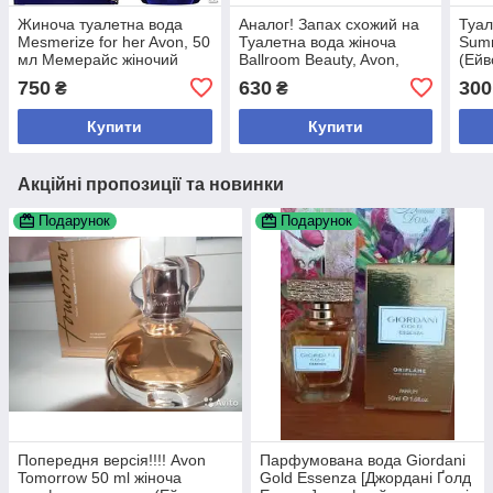
Жиноча туалетна вода
Аналог! Запах схожий на
Туал
Mesmerize for her Avon, 50
Туалетна вода жіноча
Summ
мл Мемерайс жіночий
Ballroom Beauty, Avon,
(Ейв
Беллум Б'юті, Ейвон,
Вайт
750
630
300
₴
₴
Ейвон, Ейвон, 50 мл
Купити
Купити
Акційні пропозиції та новинки
Подарунок
Подарунок
Попередня версія!!!! Avon
Парфумована вода Giordani
Tomorrow 50 ml жіноча
Gold Essenza [Джордані Ґолд