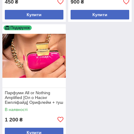
450
900
₴
₴
Купити
Купити
Подарунок
Парфуми All or Nothing
Amplified [Ол о Насінг
Емпліфайд] Орифлейм + туш
в подарок
В наявності
1 200
₴
Купити