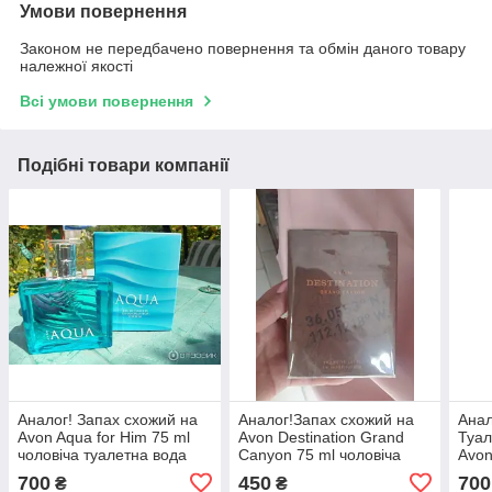
Умови повернення
Законом не передбачено повернення та обмін даного товару
належної якості
Всі умови повернення
Подібні товари компанії
Аналог! Запах схожий на
Аналог!Запах схожий на
Анал
Avon Aqua for Him 75 ml
Avon Destination Grand
Туал
чоловіча туалетна вода
Canyon 75 ml чоловіча
Avon
(Ейвон Аква)
туалетна вода (Ейвон
700
450
700
₴
₴
Дестінейшн Гранд