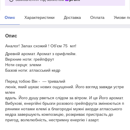
Опис
Характеристики
Доставка
Оплата
Умови п
Опис
Аналог! Запах схожий ! Об'єм 75 мл!
Древній аромат. Аромат з орифлейм.
Верхние ноти: грейпфрут
Ноти серця: элеми
Базові ноти: атласський кедр
Перед тобою Він - — тривалий
люнік, який шукає нових ощущений. Його взгляд завжди устре
млен
вдаль. Його душу рветься слідом за вітром. И це Його аромат.
Вибухові, енергійні брызги розового грейпфрута змінюються п
ряними нотами елемі а благородні мужні акорди атласського
кедра завершують композицію, розкриває пристрасть до
пригод, волелюбність, нестримну енергію і азарт.