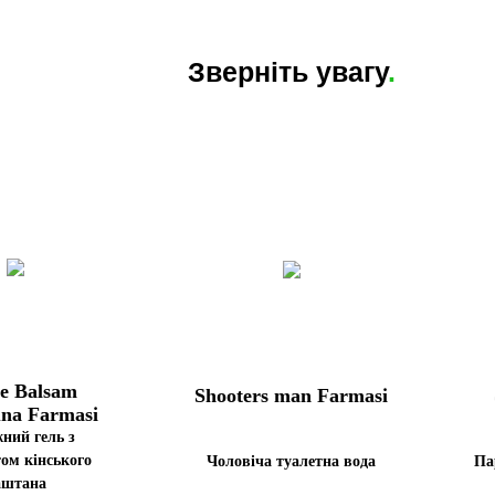
Зверніть увагу
.
de Balsam
Shooters man Farmasi
una Farmasi
ний гель з
ом кінського
Чоловіча туалетна вода
Па
аштана