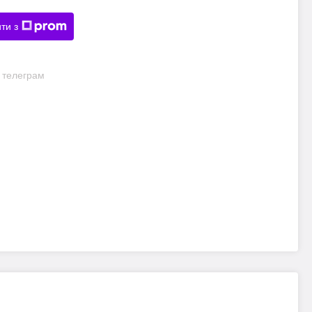
ти з
и телеграм