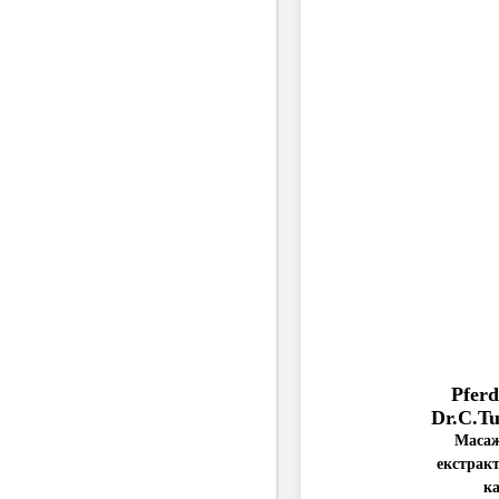
Pfer
Dr.C.T
Масаж
екстракт
к