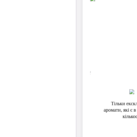
Тільки екск
аромати, які є 
кількос