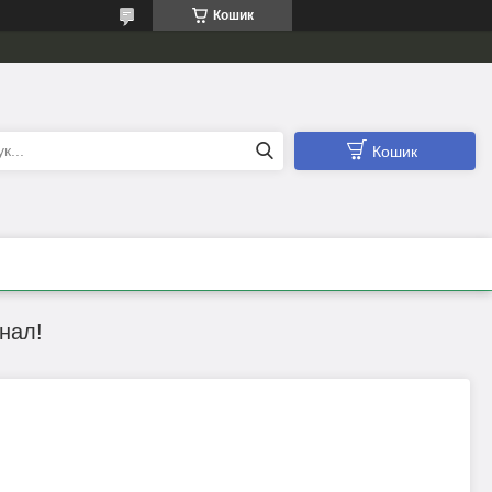
Кошик
Кошик
нал!