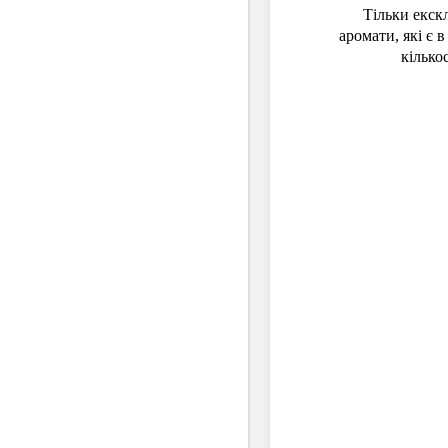
Тільки екск
аромати, які є 
кількос