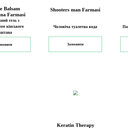
de Balsam
Shooters man Farmasi
una Farmasi
ний гель з
ом кінського
Чоловіча туалетна вода
Па
аштана
Замовити
мовити
Keratin Therapy