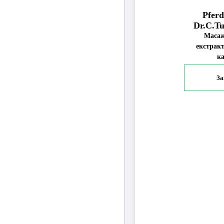
Pfer
Dr.C.T
Масаж
екстракт
к
За