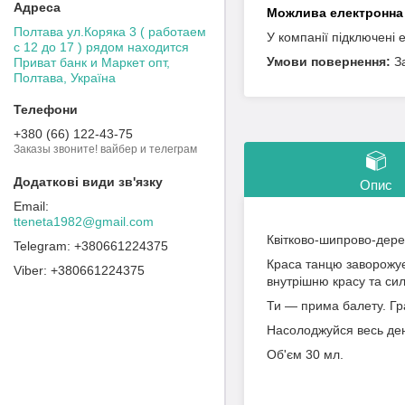
Полтава ул.Коряка 3 ( работаем
У компанії підключені 
с 12 до 17 ) рядом находится
З
Приват банк и Маркет опт,
Полтава, Україна
+380 (66) 122-43-75
Заказы звоните! вайбер и телеграм
Опис
tteneta1982@gmail.com
Квітково-шипрово-дер
+380661224375
Краса танцю заворожує.
+380661224375
внутрішню красу та сил
Ти — прима балету. Гра
Насолоджуйся весь день
Об'єм 30 мл.