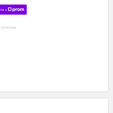
ти з
и телеграм