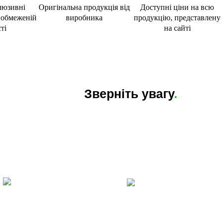
люзивні
Оригінальна продукція від
Доступні ціни на всю
в обмеженій
виробника
продукцію, представлену
ті
на сайті
Зверніть увагу
.