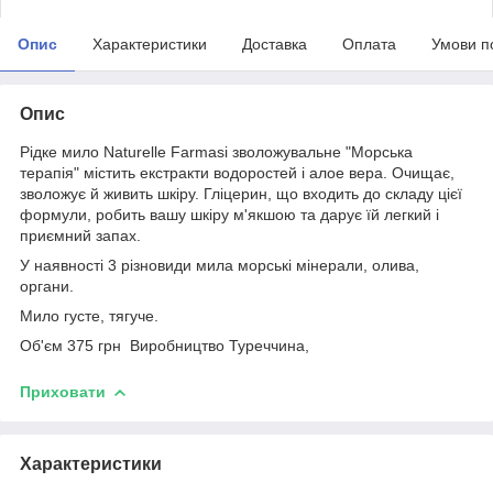
Опис
Характеристики
Доставка
Оплата
Умови п
Опис
Рідке мило Naturelle Farmasi зволожувальне "Морська
терапія" містить екстракти водоростей і алое вера. Очищає,
зволожує й живить шкіру. Гліцерин, що входить до складу цієї
формули, робить вашу шкіру м'якшою та дарує їй легкий і
приємний запах.
У наявності 3 різновиди мила морські мінерали, олива,
органи.
Мило густе, тягуче.
Об'єм 375 грн Виробництво Туреччина,
Приховати
Характеристики