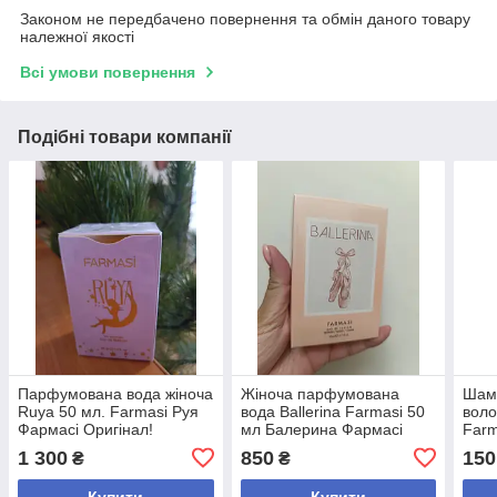
Законом не передбачено повернення та обмін даного товару
належної якості
Всі умови повернення
Подібні товари компанії
Парфумована вода жіноча
Жіноча парфумована
Шамп
Ruya 50 мл. Farmasi Руя
вода Ballerina Farmasi 50
воло
Фармасі Оригінал!
мл Балерина Фармасі
Farm
1 300
850
150
₴
₴
Купити
Купити