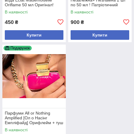
Oriflame 50 мл Оригінал!
по 50 мл ! Патріотичний
дизайн! Новинка!+ туш у
В наявності
В наявності
подарунок
450
900
₴
₴
Купити
Купити
Подарунок
Парфуми All or Nothing
Amplified [Ол о Насінг
Емпліфайд] Орифлейм + туш
в подарок
В наявності