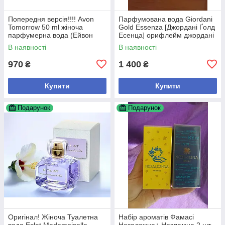
Попередня версія!!!! Avon
Парфумована вода Giordani
Tomorrow 50 ml жіноча
Gold Essenza [Джордані Ґолд
парфумерна вода (Ейвон
Есенца] орифлейм джордані
Туморов) Оригінал!
есенса Оригинал 50мл
В наявності
В наявності
970
1 400
₴
₴
Купити
Купити
Подарунок
Подарунок
Оригінал! Жіноча Туалетна
Набір ароматів Фамасі
вода Eclat Mademoiselle
Незалежна+ Незламна 2 шт