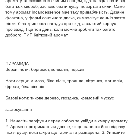
аромату та схожістю із сяйним сонцем, здатна зцілювати від
багатьох хвороб, заспокоювати душу, повертати сили. Саме
тому аромат Incandessence має таку привабливість. Дизайн
флакона, у формі сонячного диска, символізує день із життя
жінки: біла кришечка нагадує про схід, а золотий корпус —
про захід. І це той день, коли можна зробити так багато
доброго. ТИП Квітковий аромат
ПИРАМИДА
Верхні ноти: бергамот, конвалія, персик
Ноти серця: мімоза, біла лілія, троянда, вітрянка, магнолія,
фрезія, біла півонія
Базові ноти: тикове дерево, гвоздика, кремовий мускус
застосування
1. Нанесіть парфуми перед собою та увійди в хмару аромату.
2. Аромат протримається довше, якщо нанести його відразу
після душу, поки шкіра ще гаряча та розпарена. 3. Уникайте