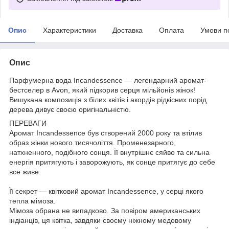
Опис
Характеристики
Доставка
Оплата
Умови п
Опис
Парфумерна вода Incandessence — легендарний аромат-
бестселер в Avon, який підкорив серця мільйонів жінок!
Вишукана композиція з білих квітів і акордів рідкісних порід
дерева дивує своєю оригінальністю.
ПЕРЕВАГИ
Аромат Incandessence був створений 2000 року та втілив
образ жінки нового тисячоліття. Променезарного,
натхненного, подібного сонця. Її внутрішнє сяйво та сильна
енергія притягують і заворожують, як сонце притягує до себе
все живе.
Її секрет — квітковий аромат Incandessence, у серці якого
тепла мімоза.
Мімоза обрана не випадково. За повіром американських
індіанців, ця квітка, завдяки своєму ніжному медовому