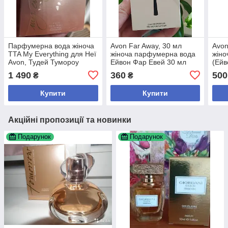
Парфумерна вода жіноча
Avon Far Away, 30 мл
Avon
TTA My Everything для Неї
жіноча парфумерна вода
жіно
Avon, Тудей Тумороу
Ейвон Фар Евей 30 мл
(Ейв
Еврісинг Ейвон, Ейвон 10
Ориг
1 490
360
500
₴
₴
мл
Купити
Купити
Акційні пропозиції та новинки
Подарунок
Подарунок