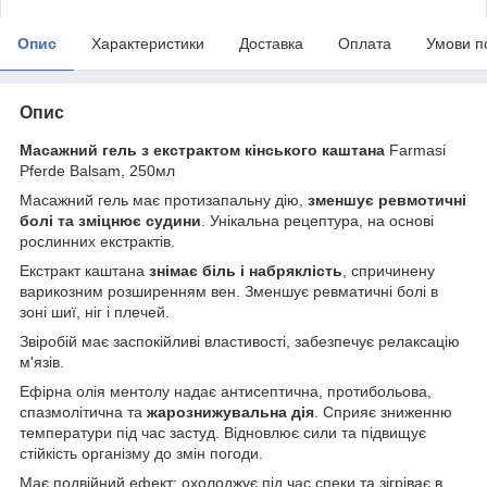
Опис
Характеристики
Доставка
Оплата
Умови п
Опис
Масажний гель з екстрактом кінського каштана
Farmasi
Pferde Balsam, 250мл
Масажний гель має протизапальну дію,
зменшує ревмотичні
болі та зміцнює судини
. Унікальна рецептура, на основі
рослинних екстрактів.
Екстракт каштана
знімає біль і набряклість
, спричинену
варикозним розширенням вен. Зменшує ревматичні болі в
зоні шиї, ніг і плечей.
Звіробій має заспокійливі властивості, забезпечує релаксацію
м'язів.
Ефірна олія ментолу надає антисептична, протибольова,
спазмолітична та
жарознижувальна дія
. Сприяє зниженню
температури під час застуд. Відновлює сили та підвищує
стійкість організму до змін погоди.
Має подвійний ефект: охолоджує під час спеки та зігріває в