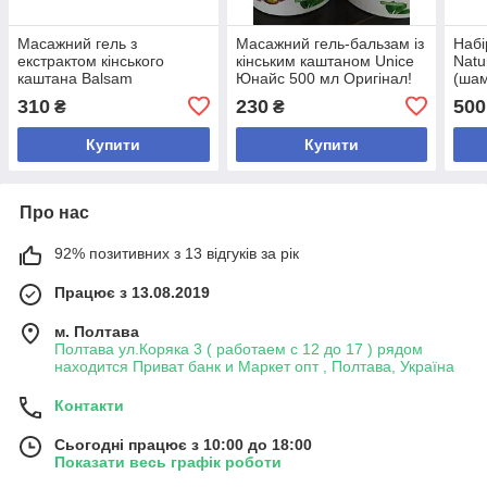
Масажний гель з
Масажний гель-бальзам із
Набі
екстрактом кінського
кінським каштаном Unice
Natu
каштана Balsam
Юнайс 500 мл Оригінал!
(шам
Dr.C.Tuna) Farmasi 500 мл
для 
310
230
500
₴
₴
Оригінал!
300 
Купити
Купити
Про нас
92% позитивних з 13 відгуків за рік
Працює з 13.08.2019
м. Полтава
Полтава ул.Коряка 3 ( работаем с 12 до 17 ) рядом
находится Приват банк и Маркет опт , Полтава, Україна
Контакти
Сьогодні працює з 10:00 до 18:00
Показати весь графік роботи