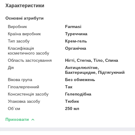
Характеристики
Основні атрибути
Виробник
Farmasi
Країна виробник
Туреччина
Тип засобу
Крем-гель
Класифікація
Органічна
косметичного засобу
Область застосування
Нігті, Стегна, Тіло, Спина
Дія
Антицелюлітне,
Бактерицидне, Підтягуючий
Вікова група
Без обмежень
Гіпоалергенний
Так
Консистенція засобу
Гелеподібна
Упаковка засобу
Тюбик
Об`єм
250 мл
Приховати