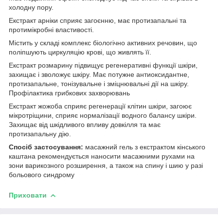
холодну пору.
Екстракт арніки сприяє загоєнню, має протизапальні та
протимікробні властивості.
Містить у складі комплекс біологічно активних речовин, що
поліпшують циркуляцію крові, що живлять її.
Екстракт розмарину підвищує регенеративні функції шкіри,
захищає і зволожує шкіру. Має потужне антиоксидантне,
протизапальне, тонізувальне і зміцнювальні дії на шкіру.
Профілактика грибкових захворювань
Екстракт жожоба сприяє регенерації клітин шкіри, загоює
мікротріщини, сприяє нормалізації водного балансу шкіри.
Захищає від шкідливого впливу довкілля та має
протизапальну дію.
Спосіб застосування:
масажний гель з екстрактом кінського
каштана рекомендується наносити масажними рухами на
зони варикозного розширення, а також на спину і шию у разі
больового синдрому
Приховати