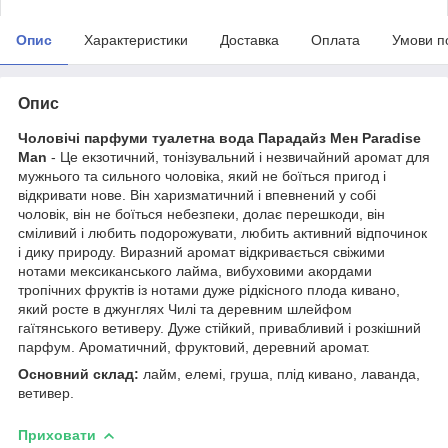
Опис
Характеристики
Доставка
Оплата
Умови п
Опис
Чоловічі парфуми туалетна вода Парадайз Мен Paradise
Man
- Це екзотичний, тонізувальний і незвичайний аромат для
мужнього та сильного чоловіка, який не боїться пригод і
відкривати нове. Він харизматичний і впевнений у собі
чоловік, він не боїться небезпеки, долає перешкоди, він
сміливий і любить подорожувати, любить активний відпочинок
і дику природу. Виразний аромат відкривається свіжими
нотами мексиканського лайма, вибуховими акордами
тропічних фруктів із нотами дуже рідкісного плода кивано,
який росте в джунглях Чилі та деревним шлейфом
гаїтянського ветиверу. Дуже стійкий, привабливий і розкішний
парфум. Ароматичний, фруктовий, деревний аромат.
Основний склад:
лайм, елемі, груша, плід кивано, лаванда,
ветивер.
Приховати