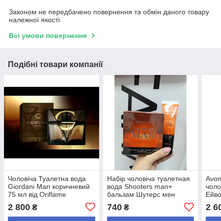
Законом не передбачено повернення та обмін даного товару
належної якості
Всі умови повернення
Подібні товари компанії
Чоловіча Туалетна вода
Набір чоловіча туалетная
Avon
Giordani Man коричневий
вода Shooters man+
чоло
75 мл від Oriflame
бальзам Шутерс мен
Ейво
Фармаси / Farmasi 100 мл
2 800
740
2 6
₴
₴
Аналог на ван мильйон