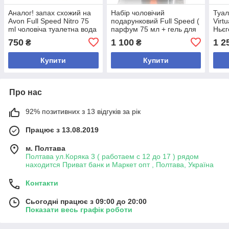
Аналог! запах схожий на
Набір чоловічий
Туал
Avon Full Speed Nitro 75
подарунковий Full Speed (
Virt
ml чоловіча туалетна вода
парфум 75 мл + гель для
Ньєг
(Ейвон Фул Спід Нітро)
душу + дезодорант)
Ориг
750
1 100
1 2
₴
₴
Купити
Купити
Про нас
92% позитивних з 13 відгуків за рік
Працює з 13.08.2019
м. Полтава
Полтава ул.Коряка 3 ( работаем с 12 до 17 ) рядом
находится Приват банк и Маркет опт , Полтава, Україна
Контакти
Сьогодні працює з 09:00 до 20:00
Показати весь графік роботи