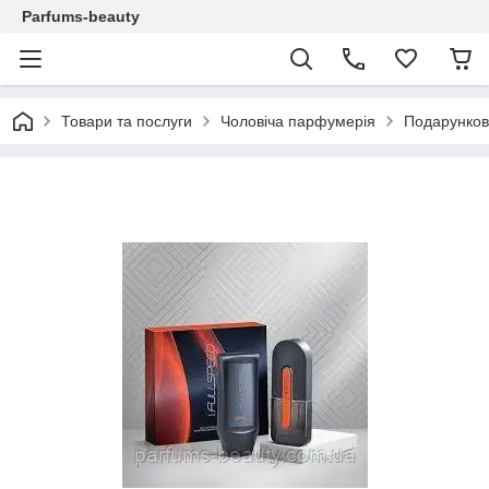
Parfums-beauty
Товари та послуги
Чоловіча парфумерія
Подарункови