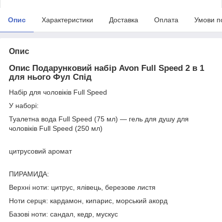
Опис
Характеристики
Доставка
Оплата
Умови п
Опис
Опис Подарунковий набір Avon Full Speed 2 в 1
для нього Фул Спід
Набір для чоловіків Full Speed
У наборі:
Туалетна вода Full Speed (75 мл) — гель для душу для
чоловіків Full Speed (250 мл)
цитрусовий аромат
ПИРАМИДА:
Верхні ноти: цитрус, ялівець, березове листя
Ноти серця: кардамон, кипарис, морський акорд
Базові ноти: сандал, кедр, мускус