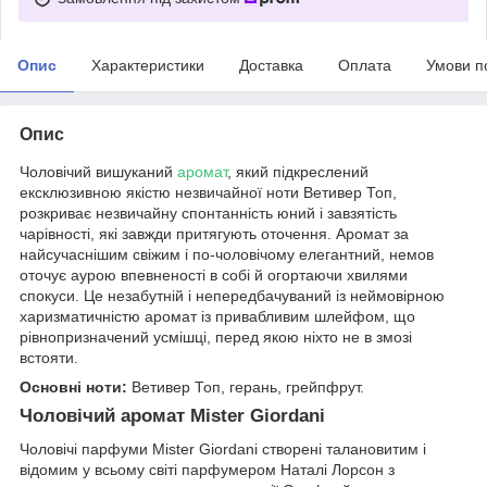
Опис
Характеристики
Доставка
Оплата
Умови п
Опис
Чоловічий вишуканий
аромат
, який підкреслений
ексклюзивною якістю незвичайної ноти Ветивер Топ,
розкриває незвичайну спонтанність юний і завзятість
чарівності, які завжди притягують оточення. Аромат за
найсучаснішим свіжим і по-чоловічому елегантний, немов
оточує аурою впевненості в собі й огортаючи хвилями
спокуси. Це незабутній і непередбачуваний із неймовірною
харизматичністю аромат із привабливим шлейфом, що
рівнопризначений усмішці, перед якою ніхто не в змозі
встояти.
Основні ноти:
Ветивер Топ, герань, грейпфрут.
Чоловічий аромат Mister Giordani
Чоловічі парфуми Mister Giordani створені талановитим і
відомим у всьому світі парфумером Наталі Лорсон з