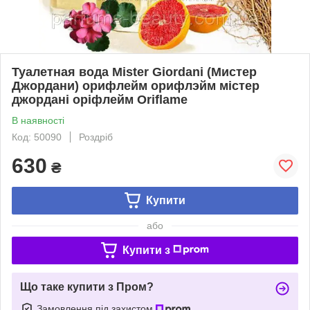
Туалетная вода Mister Giordani (Мистер
Джордани) орифлейм орифлэйм містер
джордані оріфлейм Oriflame
В наявності
Код: 50090
Роздріб
630
₴
Купити
або
Купити з
Що таке купити з Пром?
Замовлення під захистом