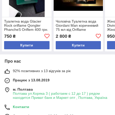
Туалетна вода Glacier
Чоловіча Туалетна вода
Жіно
Rock oriflame Qongler
Giordani Man коричневий
Divi
PhancheS Oriflem 400 грн.
75 мл від Oriflame
Жіно
Діва
750
2 800
950
₴
₴
мл
Купити
Купити
Про нас
92% позитивних з 13 відгуків за рік
Працює з 13.08.2019
м. Полтава
Полтава ул.Коряка 3 ( работаем с 12 до 17 ) рядом
находится Приват банк и Маркет опт , Полтава, Україна
Контакти