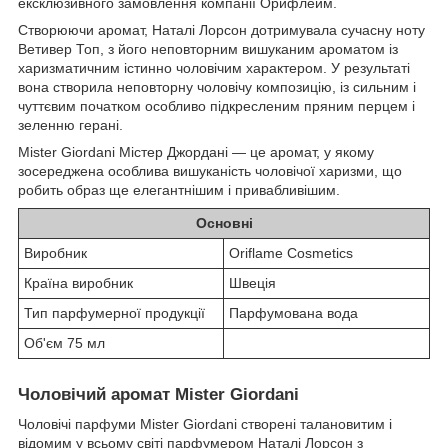
ексклюзивного замовлення компанії Орифлейм.
Створюючи аромат, Наталі Лорсон дотримувала сучасну ноту
Ветивер Топ, з його неповторним вишуканим ароматом із
харизматичним істинно чоловічим характером. У результаті
вона створила неповторну чоловічу композицію, із сильним і
чуттєвим початком особливо підкресленим пряним перцем і
зеленню герані.
Mister Giordani Містер Джордані — це аромат, у якому
зосереджена особлива вишуканість чоловічої харизми, що
робить образ ще елегантнішим і привабливішим.
Основні
Виробник
Oriflame Cosmetics
Країна виробник
Швеція
Тип парфумерної продукції
Парфумована вода
Об'єм 75 мл
Чоловічий аромат Mister Giordani
Чоловічі парфуми Mister Giordani створені талановитим і
відомим у всьому світі парфумером Наталі Лорсон з