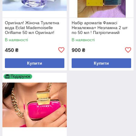
Оригінал! Жіноча Туалетна
Набір ароматів Фамасі
вода Eclat Mademoiselle
Незалежна+ Незламна 2 шт
Oriflame 50 мл Оригінал!
по 50 мл ! Патріотичний
дизайн! Новинка!+ туш у
В наявності
В наявності
подарунок
450
900
₴
₴
Купити
Купити
Подарунок