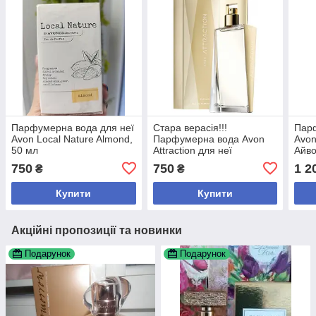
Парфумерна вода для неї
Стара верасія!!!
Парф
Avon Local Nature Almond,
Парфумерна вода Avon
Avon
50 мл
Attraction для неї
Айво
(Ейвон,Ейвон) 50 мл
750
750
1 2
₴
₴
Купити
Купити
Акційні пропозиції та новинки
Подарунок
Подарунок