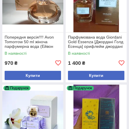
Попередня версія!!!! Avon
Парфумована вода Giordani
Tomorrow 50 ml жіноча
Gold Essenza [Джордані Ґолд
парфумерна вода (Ейвон
Есенца] орифлейм джордані
Туморов) Оригінал!
есенса Оригинал 50мл
В наявності
В наявності
970
1 400
₴
₴
Купити
Купити
Подарунок
Подарунок