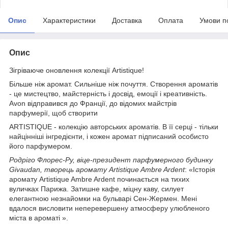
Опис
Характеристики
Доставка
Оплата
Умови п
Опис
Зігріваюче оновлення колекції Artistique!
Більше ніж аромат. Сильніше ніж почуття. Створення ароматів
- це мистецтво, майстерність і досвід, емоції і креативність.
Avon відправився до Франції, до відомих майстрів
парфумерії, щоб створити
ARTISTIQUE - колекцію авторських ароматів. В її серці - тільки
найцінніші інгредієнти, і кожен аромат підписаний особисто
його парфумером.
Родріго Флорес-Ру, віце-президент парфумерного будинку
Givaudan, творець аромату Artistique Ambre Ardent
: «Історія
аромату Artistique Ambre Ardent починається на тихих
вуличках Парижа. Затишне кафе, міцну каву, силует
елегантною незнайомки на бульварі Сен-Жермен. Мені
вдалося висловити неперевершену атмосферу улюбленого
міста в ароматі ».