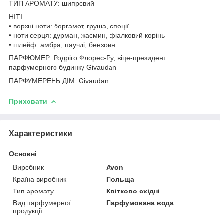
ТИП АРОМАТУ: шипровий
НІТІ:
• верхні ноти: бергамот, груша, спеції
• ноти серця: дурман, жасмин, фіалковий корінь
• шлейф: амбра, паучлі, бензоин
ПАРФЮМЕР: Родріго Флорес-Ру, віце-президент
парфумерного будинку Givaudan
ПАРФУМЕРЕНЬ ДІМ: Givaudan
Приховати
Характеристики
Основні
Виробник
Avon
Країна виробник
Польща
Тип аромату
Квітково-східні
Вид парфумерної
Парфумована вода
продукції