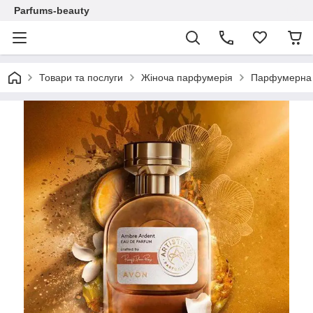
Parfums-beauty
Товари та послуги
Жіноча парфумерія
Парфумерна в