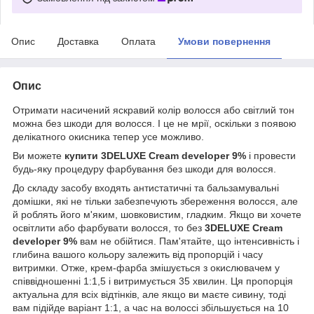
Опис
Доставка
Оплата
Умови повернення
Опис
Отримати насичений яскравий колір волосся або світлий тон
можна без шкоди для волосся. І це не мрії, оскільки з появою
делікатного окисника тепер усе можливо.
Ви можете
купити 3DELUXE Cream developer 9%
і провести
будь-яку процедуру фарбування без шкоди для волосся.
До складу засобу входять антистатичні та бальзамувальні
домішки, які не тільки забезпечують збереження волосся, але
й роблять його м'яким, шовковистим, гладким. Якщо ви хочете
освітлити або фарбувати волосся, то без
3DELUXE Cream
developer 9%
вам не обійтися. Пам'ятайте, що інтенсивність і
глибина вашого кольору залежить від пропорцій і часу
витримки. Отже, крем-фарба змішується з окислювачем у
співвідношенні 1:1,5 і витримується 35 хвилин. Ця пропорція
актуальна для всіх відтінків, але якщо ви маєте сивину, тоді
вам підійде варіант 1:1, а час на волоссі збільшується на 10