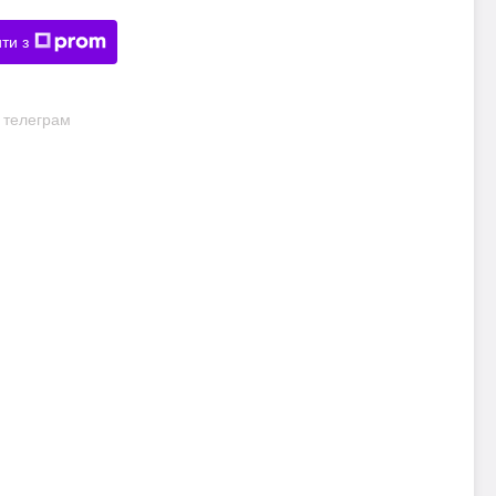
ти з
и телеграм