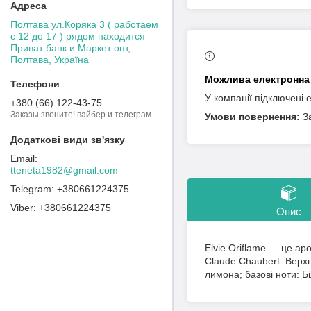
Полтава ул.Коряка 3 ( работаем
с 12 до 17 ) рядом находится
Приват банк и Маркет опт,
Полтава, Україна
У компанії підключені 
+380 (66) 122-43-75
Заказы звоните! вайбер и телеграм
З
tteneta1982@gmail.com
+380661224375
+380661224375
Опис
Elvie Oriflame — це аро
Claude Chaubert. Верхні
лимона; базові ноти: Б