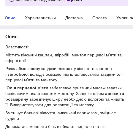
Опис
Характеристики
Доставка
Оплата
Умови п
Опис
Властивості:
Містить кінський каштан, звіробій, ментол перцевої м'яти та
ефірні олії.
Розслаблює шкіру завдяки екстракту кінського каштана
і
звіробою
, володіє освіжаючим властивостями завдяки олії
перцевої м’яти та ментолу.
Олія перцевої м'яти
забезпечує приємний масаж завдяки
освіжаючим властивостям ментолу. Завдяки оліям
арніки та
розмарину
забезпечує шкіру необхідною вологою та живить
її. Використовувати для релаксації та масажу.
Зменшує больові відчуття, викликані варикозом, зміцнює
судини.
Допомагає зменшити біль в області шиї, плеч та ніг.