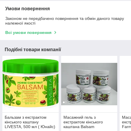
Умови повернення
Законом не передбачено повернення та обмін даного товару
належної якості
Всі умови повернення
Подібні товари компанії
Бальзам з екстрактом
Масажний гель з
Маса
кінського каштану
екстрактом кінського
екст
LIVESTA, 500 мл ( Юнайс)
каштана Balsam
Farm