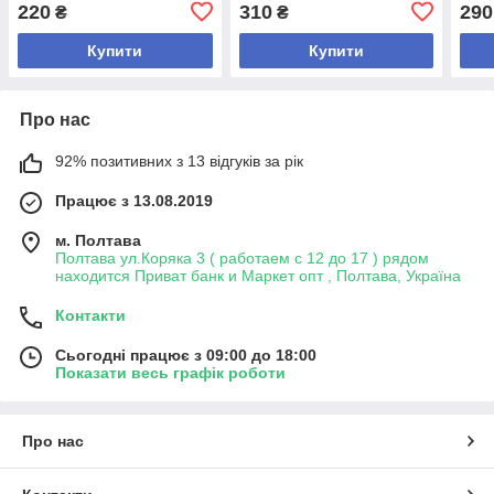
Dr.C.Tuna) Farmasi 500 мл
( По
220
310
290
₴
₴
Оригінал!
Купити
Купити
Про нас
92% позитивних з 13 відгуків за рік
Працює з 13.08.2019
м. Полтава
Полтава ул.Коряка 3 ( работаем с 12 до 17 ) рядом
находится Приват банк и Маркет опт , Полтава, Україна
Контакти
Сьогодні працює з 09:00 до 18:00
Показати весь графік роботи
Про нас