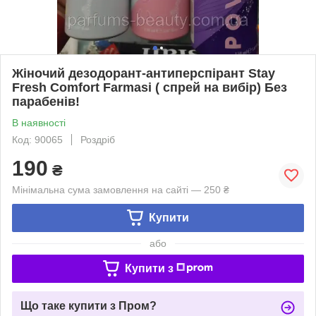
Жіночий дезодорант-антиперспірант Stay
Fresh Comfort Farmasi ( спрей на вибiр) Без
парабенiв!
В наявності
Код: 90065
Роздріб
190
₴
Мінімальна сума замовлення на сайті — 250 ₴
Купити
або
Купити з
Що таке купити з Пром?