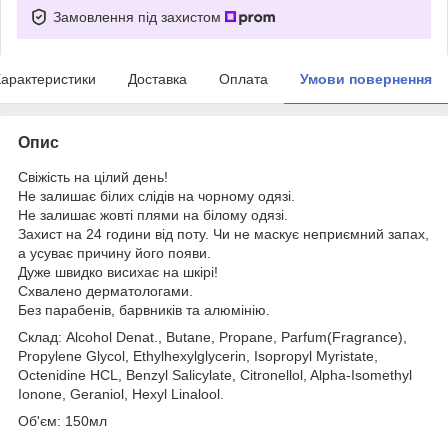
Замовлення під захистом
арактеристики
Доставка
Оплата
Умови повернення
Опис
Свіжість на цілий день!
Не залишає білих слідів на чорному одязі.
Не залишає жовті плями на білому одязі.
Захист на 24 години від поту. Чи не маскує неприємний запах,
а усуває причину його появи.
Дуже швидко висихає на шкірі!
Схвалено дерматологами.
Без парабенів, барвників та алюмінію.
Склад: Alcohol Denat., Butane, Propane, Parfum(Fragrance),
Propylene Glycol, Ethylhexylglycerin, Isopropyl Myristate,
Octenidine HCL, Benzyl Salicylate, Citronellol, Alpha-Isomethyl
Ionone, Geraniol, Hexyl Linalool.
Об'єм: 150мл