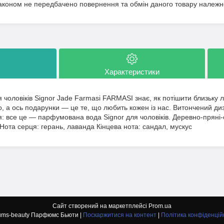
аконом не передбачено повернення та обмін даного товару належно
Характеристики
чоловіків Signor Jade Farmasi FARMASI знає, як потішити близьку л
о, а ось подарунки — це те, що любить кожен із нас. Витончений ди
: все це — парфумована вода Signor для чоловіків. Деревно-пряні-
 Нота серця: герань, лаванда Кінцева нота: сандал, мускус
Сайт створений на маркетплейсі
Prom.ua
Parfums-beauty Парфюмс Бьюти |
Поскаржитися на контент
|
Політика конфіденцій