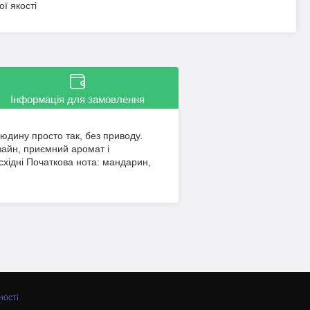
ї якості
Інформація для замовлення
юдину просто так, без приводу.
зайн, приємний аромат і
східні Початкова нота: мандарин,
ності