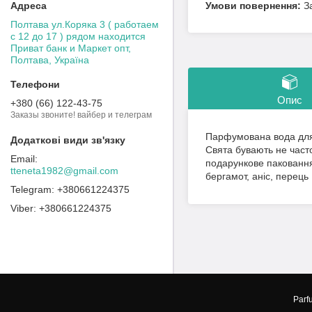
З
Полтава ул.Коряка 3 ( работаем
с 12 до 17 ) рядом находится
Приват банк и Маркет опт,
Полтава, Україна
Опис
+380 (66) 122-43-75
Заказы звоните! вайбер и телеграм
Парфумована вода для 
Свята бувають не част
подарункове паковання
tteneta1982@gmail.com
бергамот, аніс, перець
+380661224375
+380661224375