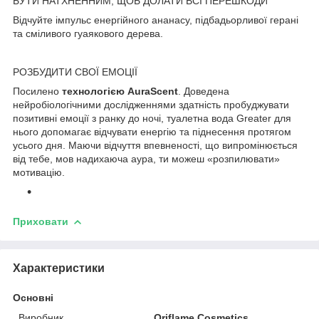
БУТИ НАТХНЕННИМ, ЩОБ ДОЛАТИ ВСІ ПЕРЕШКОДИ
Відчуйте імпульс енергійного ананасу, підбадьорливої герані
та сміливого гуаякового дерева.
РОЗБУДИТИ СВОЇ ЕМОЦІЇ
Посилено
технологією AuraScent
. Доведена
нейробіологічними дослідженнями здатність пробуджувати
позитивні емоції з ранку до ночі, туалетна вода Greater для
нього допомагає відчувати енергію та піднесення протягом
усього дня. Маючи відчуття впевненості, що випромінюється
від тебе, мов надихаюча аура, ти можеш «розпилювати»
мотивацію.
Приховати
Характеристики
Основні
Виробник
Oriflame Cosmetics