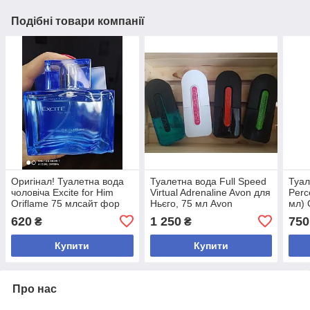
Подібні товари компанії
Оригінал! Туалетна вода
Туалетна вода Full Speed
Туал
чоловіча Excite for Him
Virtual Adrenaline Avon для
Perc
Oriflame 75 млсайт фор
Ньєго, 75 мл Avon
мл) 
хім Оригінал!
Оригінал
620
1 250
750
₴
₴
Купити
Купити
Про нас