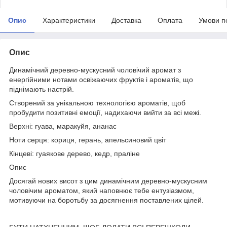
Опис
Характеристики
Доставка
Оплата
Умови п
Опис
Динамічний деревно-мускусний чоловічий аромат з
енергійними нотами освіжаючих фруктів і ароматів, що
піднімають настрій.
Створений за унікальною технологією ароматів, щоб
пробудити позитивні емоції, надихаючи вийти за всі межі.
Верхні: гуава, маракуйя, ананас
Ноти серця: кориця, герань, апельсиновий цвіт
Кінцеві: гуаякове дерево, кедр, праліне
Опис
Досягай нових висот з цим динамічним деревно-мускусним
чоловічим ароматом, який наповнює тебе ентузіазмом,
мотивуючи на боротьбу за досягнення поставлених цілей.