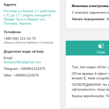
Полтава ул.Коряка 3 ( работаем
У компанії підключені 
с 12 до 17 ) рядом находится
З
Приват банк и Маркет опт,
Полтава, Україна
+380 (66) 122-43-75
Заказы звоните! вайбер и телеграм
Опис
tteneta1982@gmail.com
Туш, яка надає об'єм і
+380661224375
Об'єм вражає й ефект 
+380661224375
вітамін Е, який сподоб
ПОПЕРЕДЖЕННЯ: Не вико
офтальмолога, якщо ви
Країна виробництва: 