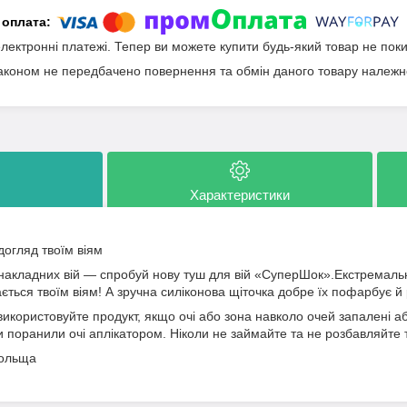
електронні платежі. Тепер ви можете купити будь-який товар не пок
аконом не передбачено повернення та обмін даного товару належно
Характеристики
 догляд твоїм віям
накладних вій — спробуй нову туш для вій «СуперШок».Екстремальни
ається твоїм віям! А зручна силіконова щіточка добре їх пофарбує й 
ристовуйте продукт, якщо очі або зона навколо очей запалені або
 поранили очі аплікатором. Ніколи не займайте та не розбавляйте т
Польща