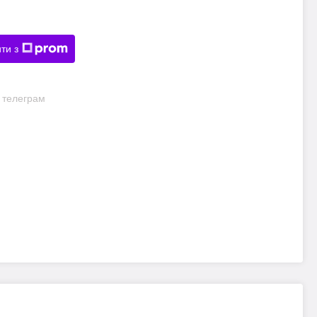
ти з
и телеграм