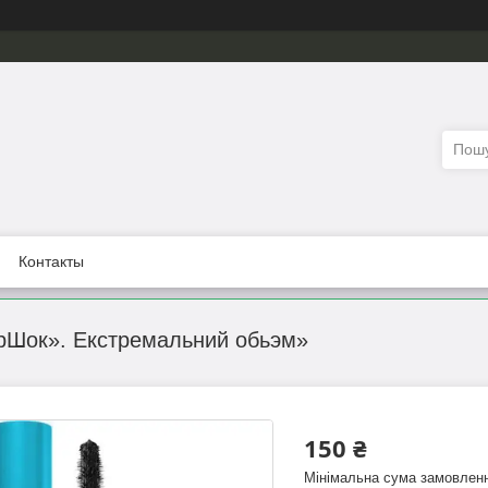
Контакты
ерШок». Екстремальний обьэм»
150 ₴
Мінімальна сума замовленн