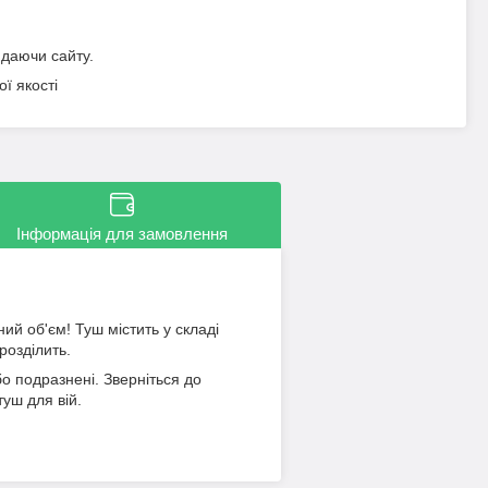
идаючи сайту.
ї якості
Інформація для замовлення
й об'єм! Туш містить у складі
розділить.
 подразнені. Зверніться до
уш для вій.