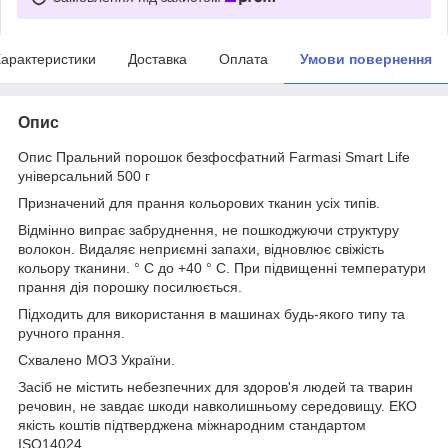
арактеристики
Доставка
Оплата
Умови повернення
Опис
Опис Пральний порошок безфосфатний Farmasi Smart Life
універсальний 500 г
Призначений для прання кольорових тканин усіх типів.
Відмінно випрає забруднення, не пошкоджуючи структуру
волокон. Видаляє неприємні запахи, відновлює свіжість
кольору тканини. ° C до +40 ° C. При підвищенні температури
прання дія порошку посилюється.
Підходить для використання в машинах будь-якого типу та
ручного прання.
Схвалено МОЗ України.
Засіб не містить небезпечних для здоров'я людей та тварин
речовин, не завдає шкоди навколишньому середовищу. ЕКО
якість коштів підтверджена міжнародним стандартом
ISO14024