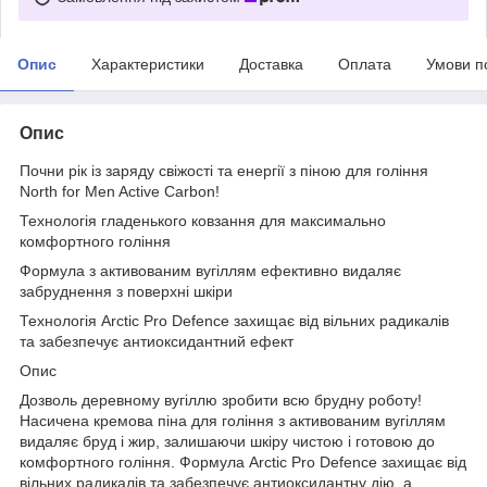
Опис
Характеристики
Доставка
Оплата
Умови п
Опис
Почни рік із заряду свіжості та енергії з піною для гоління
North for Men Active Carbon!
Технологія гладенького ковзання для максимально
комфортного гоління
Формула з активованим вугіллям ефективно видаляє
забруднення з поверхні шкіри
Технологія Arctic Pro Defence захищає від вільних радикалів
та забезпечує антиоксидантний ефект
Опис
Дозволь деревному вугіллю зробити всю брудну роботу!
Насичена кремова піна для гоління з активованим вугіллям
видаляє бруд і жир, залишаючи шкіру чистою і готовою до
комфортного гоління. Формула Arctic Pro Defence захищає від
вільних радикалів та забезпечує антиоксидантну дію, а