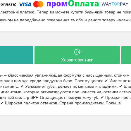
електронні платежі. Тепер ви можете купити будь-який товар не пок
аконом не передбачено повернення та обмін даного товару належно
Характеристики
а» – классическая увлажняющая формула с насыщенным, стойким 
лярная помада среди продуктов Avon. Преимущества ✔ Имеет пи
витамин Е. ✔ Увлажняет губы, делает их мягкими и гладкими. ✔ Б
игментами, которые активизируются при нанесении, оттенки оста
щитный фильтр SPF 15 защищает нежную кожу губ. ✔ Прозрачное о
 ✔ Широкая палитра оттенков. Страна производитель: Польша