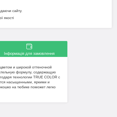
идаючи сайту.
ї якості
Інформація для замовлення
цветом и широкой оттеночной
тательную формулу, содержащую
лагодаря технологии TRUE COLOR с
ются насыщенными, яркими и
кошко на тюбике поможет легко