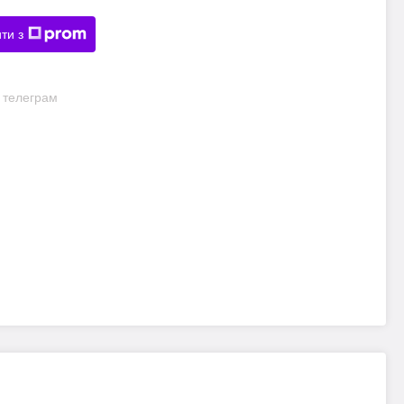
ти з
и телеграм