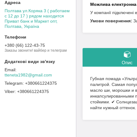
Полтава ул.Коряка 3 ( работаем
У компанії підключені 
с 12 до 17 ) рядом находится
З
Приват банк и Маркет опт,
Полтава, Україна
+380 (66) 122-43-75
Заказы звоните! вайбер и телеграм
Опис
tteneta1982@gmail.com
Губная помада «Ультр
+380661224375
палитрой. Самая попу
масло ши, морошки и 
+380661224375
инкапсулированными п
стойкими. ✔ Солнцеза
найти нужный оттенок.